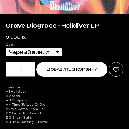
Grave Disgrace - Helldiver LP
3 500
р.
Цвет
ДОБАВИТЬ В КОРЗИНУ
Треклист:
А1 Helldiver
А2 Mad
А3 Suspiria
А4 Time To Live Or Die
В1 We Came From Hell
В2 Born The Beast
В3 Silver Sails
В4 The Lasting Funeral