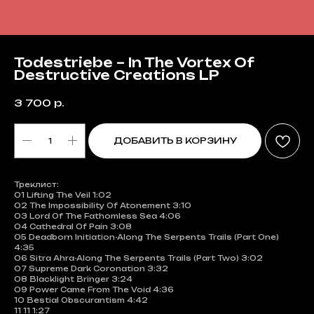
Todestriebe – In The Vortex Of
Destructive Creations LP
3 700
р.
ДОБАВИТЬ В КОРЗИНУ
Треклист:
01 Lifting The Veil 1:02
02 The Impossibility Of Atonement 3:10
03 Lord Of The Fathomless Sea 4:06
04 Cathedral Of Pain 3:08
05 Deadborn Initiation-Along The Serpents Trails (Part One)
4:35
06 Sitra Ahra-Along The Serpents Trails (Part Two) 3:02
07 Supreme Dark Coronation 3:32
08 Blacklight Bringer 3:24
09 Power Came From The Void 4:36
10 Bestial Obscurantism 4:42
11 11 1:27