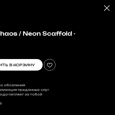
haos / Neon Scaffold -
ТЬ В КОРЗИНУ
есо обозления
рилизация преданных слуг
рода петляет за тобой
!