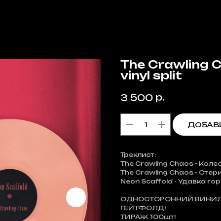
The Crawling C
vinyl split
р.
3 500
ДОБАВИ
Треклист:
The Crawling Chaos - Кол
The Crawling Chaos - Сте
Neon Scaffold - Удавка го
ОДНОСТОРОННИЙ ВИНИЛ
ГЕЙТФОЛД!
ТИРАЖ 100шт!