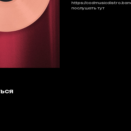
https://codmusicdistro.b
послушать тут
ться